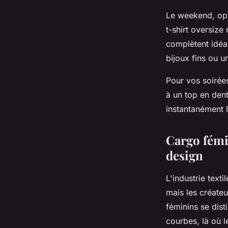
Le weekend, opt
t-shirt oversize
complètent idéa
bijoux fins ou u
Pour vos soirée
à un top en dent
instantanément l
Cargo fémi
design
L'industrie tex
mais les créate
féminins se dis
courbes, là où l