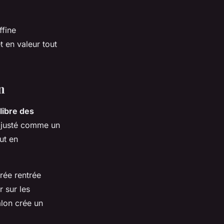
ffine
t en valeur tout
n
ilibre des
 ajusté comme un
ut en
rée rentrée
 sur les
alon crée un