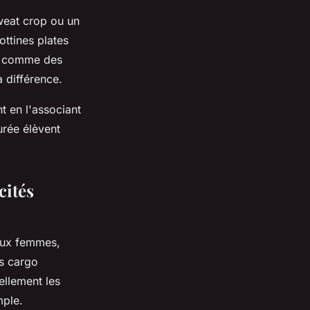
weat crop ou un
ottines plates
és comme des
a différence.
t en l'associant
urée élèvent
cités
 aux femmes,
ns cargo
ellement les
mple.