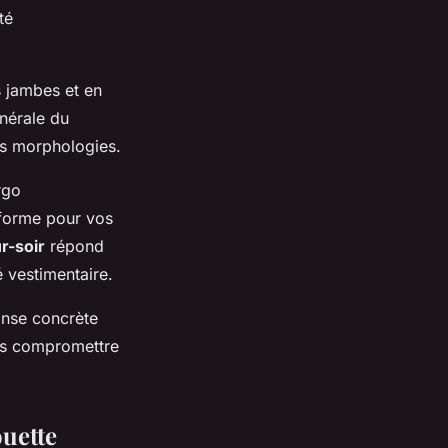
té
s jambes et en
énérale du
es morphologies.
rgo
sforme pour vos
r-soir
répond
 vestimentaire.
onse concrète
ans compromettre
ouette