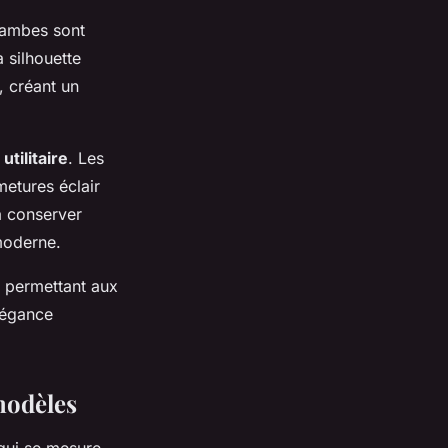
 jambes sont
 silhouette
, créant un
utilitaire
. Les
metures éclair
à conserver
moderne.
, permettant aux
élégance
 modèles
qui se mesure