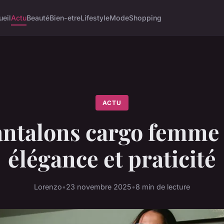
ueil
Actu
Beauté
Bien-etre
Lifestyle
Mode
Shopping
ACTU
ntalons cargo femme :
élégance et praticité
Lorenzo
•
23 novembre 2025
•
8 min de lecture