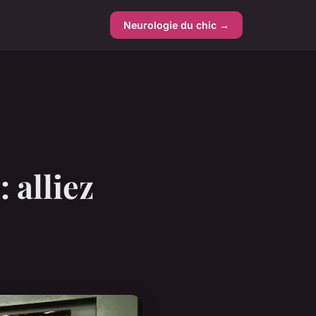
Neurologie du chic →
 alliez