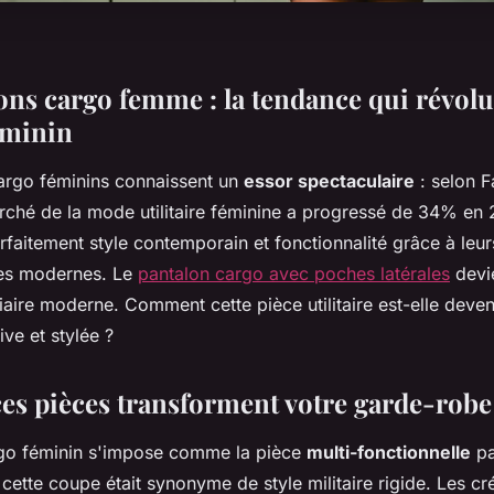
ons cargo femme : la tendance qui révolu
éminin
argo féminins connaissent un
essor spectaculaire
: selon F
ché de la mode utilitaire féminine a progressé de 34% en
arfaitement style contemporain et fonctionnalité grâce à leur
es modernes. Le
pantalon cargo avec poches latérales
devie
tiaire moderne. Comment cette pièce utilitaire est-elle dev
ve et stylée ?
es pièces transforment votre garde-rob
rgo féminin s'impose comme la pièce
multi-fonctionnelle
pa
 cette coupe était synonyme de style militaire rigide. Les cr