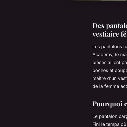
Des pantal
vestiaire f
Les pantalons c
Academy, le mar
pièces allient p
poches et coup
maître d'un ves
de la femme acti
Pourquoi c
Le pantalon ca
Fini le temps où