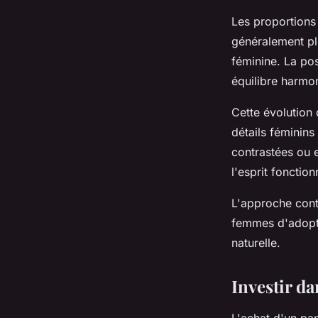
Les proportions 
généralement plu
féminine. La po
équilibre harmon
Cette évolution
détails féminins
contrastées ou e
l'esprit foncti
L'approche cont
femmes d'adopter
naturelle.
Investir da
L'achat d'un pa